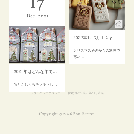
17
Dec
2021
2022年1～3月１Dayレッスンのご案内
クリスマス過ぎからの寒波で
寒い…
2021年はどんな年でしたか？
慌ただしくもキラキラし…
プライバシーポリシー
特定商取引法に基づく表記
Copyright ©
2026
Bon!Farine
.