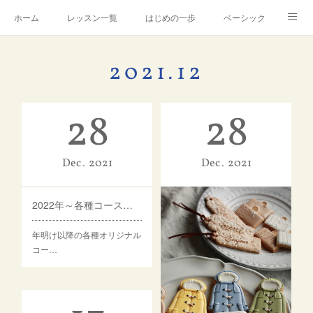
ホーム
レッスン一覧
はじめの一歩
ベーシック
アドバンス
Instagram
製造・販売について
2021
.
12
芦屋アトリエ
講師プロフィール
アメブロ
28
28
お問合せ
Dec
2021
Dec
2021
2022年～各種コースレッスンについて
年明け以降の各種オリジナル
コー…