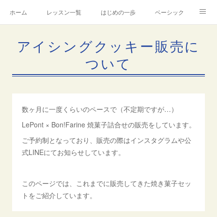
ホーム
レッスン一覧
はじめの一歩
ベーシック
アドバンス
Instagram
製造・販売について
アイシングクッキー販売に
芦屋アトリエ
講師プロフィール
アメブロ
ついて
お問合せ
数ヶ月に一度くらいのペースで（不定期ですが…）
LePont × Bon!Farine 焼菓子詰合せの販売をしています。
ご予約制となっており、販売の際はインスタグラムや公
式LINEにてお知らせしています。
このページでは、これまでに販売してきた焼き菓子セッ
トをご紹介しています。