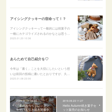
アイシングクッキーの宿命って！？
アイシングクッキーって一般的には焼菓子の
一種にカテゴライズされるのかなとは思う…
2025.01.20 10:36
あらためて自己紹介を♡
今年は「書く」ことを大切にしたいという想
いは前回の投稿に書いたとおりですが、久…
2025.01.08 23:00
2020.01.04 09:30
2019.09.23 11:27
「冬のおうち」レッスン
Hello Autumn焼き菓子セ
年明けも引き続き開催中
ット販売のお知らせ