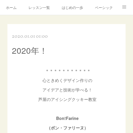
ホーム
レッスン一覧
はじめの一歩
ベーシック
アドバンス
Instagram
製造・販売について
2020.01.01 01:00
芦屋アトリエ
講師プロフィール
アメブロ
2020年！
お問合せ
＊＊＊＊＊＊＊＊＊＊＊
心ときめくデザイン作りの
アイデアと技術が学べる！
芦屋のアイシングクッキー教室
Bon!Farine
（ボン・ファリーヌ）