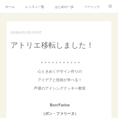
ホーム
レッスン一覧
はじめの一歩
ベーシック
アドバンス
Instagram
製造・販売について
2019.05.05 01:07
芦屋アトリエ
講師プロフィール
アメブロ
アトリエ移転しました！
お問合せ
＊＊＊＊＊＊＊＊＊＊＊
心ときめくデザイン作りの
アイデアと技術が学べる！
芦屋のアイシングクッキー教室
Bon!Farine
（ボン・ファリーヌ）