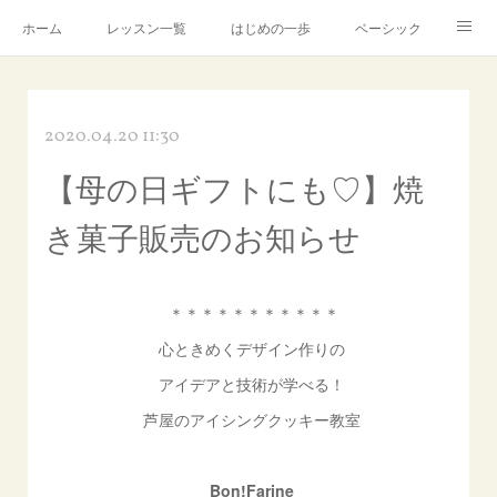
ホーム
レッスン一覧
はじめの一歩
ベーシック
アドバンス
Instagram
製造・販売について
2020.04.20 11:30
芦屋アトリエ
講師プロフィール
アメブロ
【母の日ギフトにも♡】焼
お問合せ
き菓子販売のお知らせ
＊＊＊＊＊＊＊＊＊＊＊
心ときめくデザイン作りの
アイデアと技術が学べる！
芦屋のアイシングクッキー教室
Bon!Farine