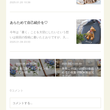
2025.01.20 10:36
あらためて自己紹介を♡
今年は「書く」ことを大切にしたいという想
いは前回の投稿に書いたとおりですが、久…
2025.01.08 23:00
2020.04.24 12:36
2020.04.11 05:55
急激に進むオンライン化
来年こそは…の想いを込
のなか感じたこと
めて、焼菓子BOX発送完
了です
0
コメント