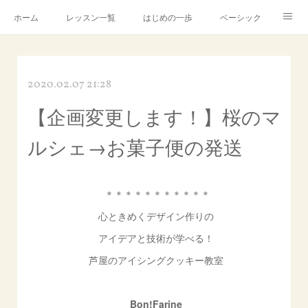
ホーム
レッスン一覧
はじめの一歩
ベーシック
アドバンス
Instagram
製造・販売について
2020.02.07 21:28
芦屋アトリエ
講師プロフィール
アメブロ
【企画変更します！】桜のマ
お問合せ
ルシェ→お菓子便の発送
＊＊＊＊＊＊＊＊＊＊＊
心ときめくデザイン作りの
アイデアと技術が学べる！
芦屋のアイシングクッキー教室
Bon!Farine