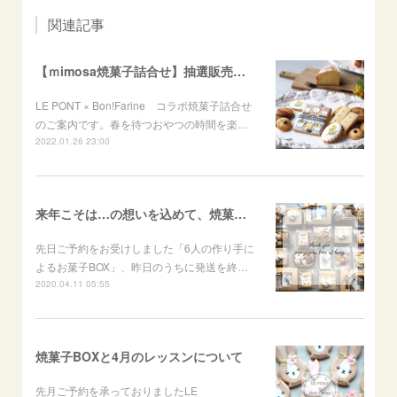
関連記事
【ｍimosa焼菓子詰合せ】抽選販売のお知らせ
LE PONT × Bon!Farine コラボ焼菓子詰合せ
のご案内です。春を待つおやつの時間を楽…
2022.01.26 23:00
来年こそは…の想いを込めて、焼菓子BOX発送完了です
先日ご予約をお受けしました「6人の作り手に
よるお菓子BOX」、昨日のうちに発送を終…
2020.04.11 05:55
焼菓子BOXと4月のレッスンについて
先月ご予約を承っておりましたLE