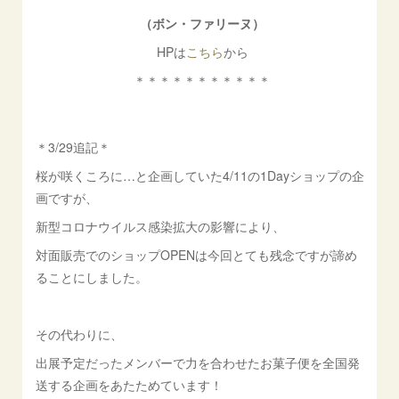
（ボン・ファリーヌ）
HPは
こちら
から
＊＊＊＊＊＊＊＊＊＊＊
＊3/29追記＊
桜が咲くころに…と企画していた4/11の1Dayショップの企
画ですが、
新型コロナウイルス感染拡大の影響により、
対面販売でのショップOPENは今回とても残念ですが諦め
ることにしました。
その代わりに、
出展予定だったメンバーで力を合わせたお菓子便を全国発
送する企画をあたためています！