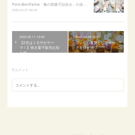
Pont×Bon!Farine「春の焼菓子詰合せ」の全…
2020.04.07 06:35
2020.02.11 13:53
2020.02.05 22:00
【2月はミモザがテー
ブレない姿勢としなやか
マ！】焼き菓子販売お知
さを併せ持つ
らせ
0
コメント