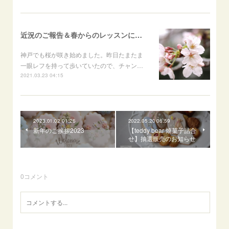
近況のご報告＆春からのレッスンについて
神戸でも桜が咲き始めました。昨日たまたま
一眼レフを持って歩いていたので、チャン…
2021.03.23 04:15
2023.01.02 01:26
2022.05.20 06:59
新年のご挨拶2023
【teddy bear 焼菓子詰合
せ】抽選販売のお知らせ
0
コメント