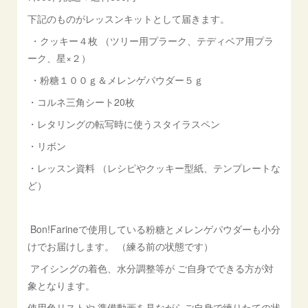
下記のものがレッスンキットとして届きます。
・クッキー４枚 （ツリー用プラーク、テディベア用プラ
ーク、星×２）
・粉糖１００ｇ＆メレンゲパウダー５ｇ
・コルネ三角シート20枚
・レタリングの転写時に使うスタイラスペン
・リボン
・レッスン資料 （レシピやクッキー型紙、テンプレートな
ど）
Bon!Farineで使用している粉糖とメレンゲパウダーも小分
けでお届けします。 （練る前の状態です）
アイシングの着色、水分調整等が ご自身でできる方が対
象となります。
使用色リストや 準備動画を見ながらご自身で練りたての状