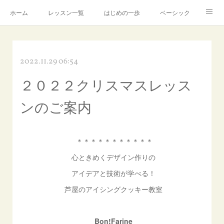
ホーム
レッスン一覧
はじめの一歩
ベーシック
アドバンス
Instagram
製造・販売について
2022.11.29 06:54
芦屋アトリエ
講師プロフィール
アメブロ
２０２２クリスマスレッス
お問合せ
ンのご案内
＊＊＊＊＊＊＊＊＊＊＊
心ときめくデザイン作りの
アイデアと技術が学べる！
芦屋のアイシングクッキー教室
Bon!Farine