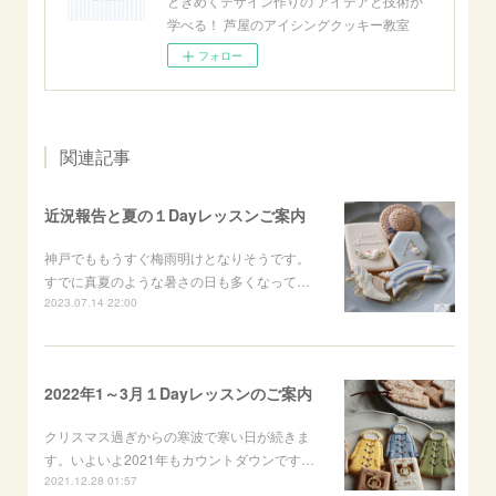
ときめくデザイン作りの アイデアと技術が
学べる！ 芦屋のアイシングクッキー教室
フォロー
関連記事
近況報告と夏の１Dayレッスンご案内
神戸でももうすぐ梅雨明けとなりそうです。
すでに真夏のような暑さの日も多くなって…
2023.07.14 22:00
2022年1～3月１Dayレッスンのご案内
クリスマス過ぎからの寒波で寒い日が続きま
す。いよいよ2021年もカウントダウンです…
2021.12.28 01:57