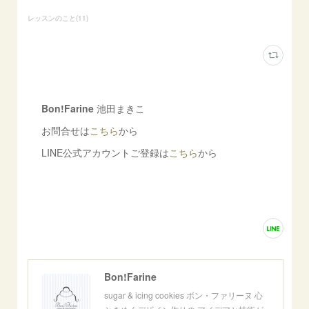
レッスンのこと
(
11
)
Bon!Farine
池田まきこ
お問合せは
こちら
から
LINE公式アカウントご登録は
こちら
から
Bon!Farine
sugar & icing cookies ボン・ファリーヌ 心